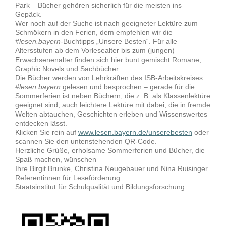
Park – Bücher gehören sicherlich für die meisten ins
Gepäck.
Wer noch auf der Suche ist nach geeigneter Lektüre zum
Schmökern in den Ferien, dem empfehlen wir die
#lesen.bayern
-Buchtipps „Unsere Besten“. Für alle
Altersstufen ab dem Vorlesealter bis zum (jungen)
Erwachsenenalter finden sich hier bunt gemischt Romane,
Graphic Novels und Sachbücher.
Die Bücher werden von Lehrkräften des ISB-Arbeitskreises
#lesen.bayern
gelesen und besprochen – gerade für die
Sommerferien ist neben Büchern, die z. B. als Klassenlektüre
geeignet sind, auch leichtere Lektüre mit dabei, die in fremde
Welten abtauchen, Geschichten erleben und Wissenswertes
entdecken lässt.
Klicken Sie rein auf
www.lesen.bayern.de/unserebesten
oder
scannen Sie den untenstehenden QR-Code.
Herzliche Grüße, erholsame Sommerferien und Bücher, die
Spaß machen, wünschen
Ihre Birgit Brunke, Christina Neugebauer und Nina Ruisinger
Referentinnen für Leseförderung
Staatsinstitut für Schulqualität und Bildungsforschung