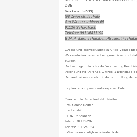
Kontaktdaten des/der Datenschutzbeauftra
DSB
Herr Laus, StR(GS)
GS Zwieseltalschule
Am Wasserschloss 65
91126 Schwabach
Telefon: 0911/6411190
E-Mail: datenschutzbeauftragter@schula
Zwecke und Rechtsgrundlagen für die Verarbeitung
Wir verarbeiten personenbezogene Daten zur Erfü
zuweist.
Die Rechtsgrundlage für die Verarbeitung Ihrer Da
Verbindung mit Art. 6 Abs. 1 UAbs. 1 Buchstabe 
Demnach ist es uns erlaubt, die zur Erfüllung der 
Empfänger von personenbezogenen Daten
Grundschule Röttenbach-Mühlstetten
Frau Sabine Reuter
Frankenstr.6
91187 Röttenbach
Telefon: 09172/2023
Telefax: 09172/2024
E-Mail: sekretariat@vs-roettenbach.de