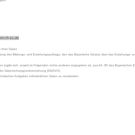
gten
mt-rh-sc.de
 Ihrer Daten
llung des Bildungs- und Erziehungsauftrags, den das Bayerische Gesetz über das Erziehungs- 
ten ergibt sich, soweit im Folgenden nichts anderes angegeben ist, aus Art. 85 des Bayerischen 
e der Datenschutzgrundverordnung (DSGVO).
schulischen Aufgaben erforderlichen Daten zu verarbeiten.