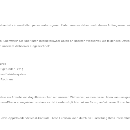
uftritts übermittelten personenbezogenen Daten werden daher durch diesen Auftragsverarbeiter
en, übermitteln Sie über Ihren Internetbrowser Daten an unseren Webserver. Die folgenden Date
nd unserem Webserver aufgezeichnet:
wurde
ht gefunden, etc.)
tes Betriebssystem
n Rechners
ndere zur Abwehr von Angriffsversuchen auf unseren Webserver, werden diese Daten von uns ge
ain-Ebene anonymisiert, so dass es nicht mehr möglich ist, einen Bezug auf einzelne Nutzer he
Java-Applets oder Active-X-Controls. Diese Funktion kann durch die Einstellung Ihres Internetb