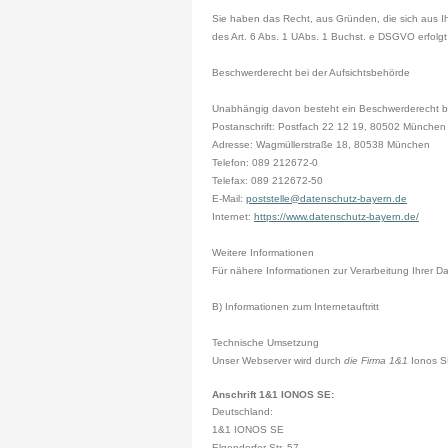
Sie haben das Recht, aus Gründen, die sich aus Ih
des Art. 6 Abs. 1 UAbs. 1 Buchst. e DSGVO erfolgt
Beschwerderecht bei der Aufsichtsbehörde
Unabhängig davon besteht ein Beschwerderecht be
Postanschrift: Postfach 22 12 19, 80502 München
Adresse: Wagmüllerstraße 18, 80538 München
Telefon: 089 212672-0
Telefax: 089 212672-50
E-Mail:
poststelle@datenschutz-bayern.de
Internet:
https://www.datenschutz-bayern.de/
Weitere Informationen
Für nähere Informationen zur Verarbeitung Ihrer 
B) Informationen zum Internetauftritt
Technische Umsetzung
Unser Webserver wird durch
die Firma 1&1
Ionos S
Anschrift 1&1 IONOS SE:
Deutschland:
1&1 IONOS SE
Elgendorfer Str. 57