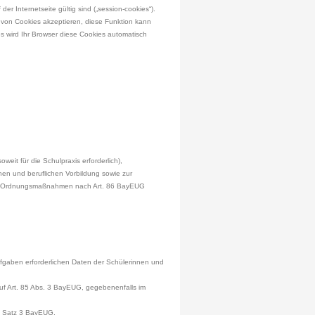
r Internetseite gültig sind („session-cookies“).
g von Cookies akzeptieren, diese Funktion kann
s wird Ihr Browser diese Cookies automatisch
it für die Schulpraxis erforderlich),
hen und beruflichen Vorbildung sowie zur
nd Ordnungsmaßnahmen nach Art. 86 BayEUG
ufgaben erforderlichen Daten der Schülerinnen und
uf Art. 85 Abs. 3 BayEUG, gegebenenfalls im
 1 Satz 3 BayEUG.