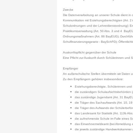
Zwecke
Die Datenverarbeitung an unserer Schule dient i
Kommunikation mit Erziehungsberechtigten (Art. 
Schulordnungen und der Lehrerdienstordnung); Er
Praktikumsverwaltung (Art. 50 Abs. 3 und 4 BayEU
Ordnungsmaßnahmen (Art. 86 BayEUG); Durchführung
Schulfinanzierungsgesetz - BaySchFG); Öffentlichke
Auskunftspflicht gegenüber der Schule
Eine Pflicht zur Auskunft durch Schülerinnen und
Empfänger
An außerschulische Stellen übermitteln wir Daten u
Zu den Empfängern gehören insbesondere:
Erziehungsberechtigte, Schülerinnen und 
die zuständigen Schulaufsichtsbehörden 
das zuständige Jugendamt (Art. 31 BayE
die Träger des Sachaufwands (Art. 10, 1
die Träger des Aufwands der Schülerbeför
das Landesamt für Statistik (Art. 113b Ab
die aufnehmende Schule im Falle eines S
das Einwohnermeldeamt (bei Abmeldung au
die jeweils zuständige Handwerkskammer a