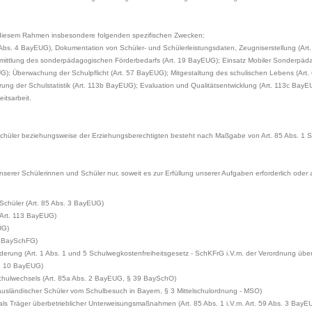
n diesem Rahmen insbesondere folgenden spezifischen Zwecken:
2 Abs. 4 BayEUG), Dokumentation von Schüler- und Schülerleistungsdaten, Zeugniserstellung (
mittlung des sonderpädagogischen Förderbedarfs (Art. 19 BayEUG); Einsatz Mobiler Sonderpäda
G); Überwachung der Schulpflicht (Art. 57 BayEUG); Mitgestaltung des schulischen Lebens (Art.
 der Schulstatistik (Art. 113b BayEUG); Evaluation und Qualitätsentwicklung (Art. 113c BayEUG
itsarbeit.
 Schüler beziehungsweise der Erziehungsberechtigten besteht nach Maßgabe von Art. 85 Abs. 1
nserer Schülerinnen und Schüler nur, soweit es zur Erfüllung unserer Aufgaben erforderlich oder 
Schüler (Art. 85 Abs. 3 BayEUG)
(Art. 113 BayEUG)
UG)
9 BaySchFG)
derung (Art. 1 Abs. 1 und 5 Schulwegkostenfreiheitsgesetz - SchKFrG i.V.m. der Verordnung übe
s. 10 BayEUG)
chulwechsels (Art. 85a Abs. 2 BayEUG, § 39 BaySchO)
sländischer Schüler vom Schulbesuch in Bayern, § 3 Mittelschulordnung - MSO)
ls Träger überbetrieblicher Unterweisungsmaßnahmen (Art. 85 Abs. 1 i.V.m. Art. 59 Abs. 3 BayE