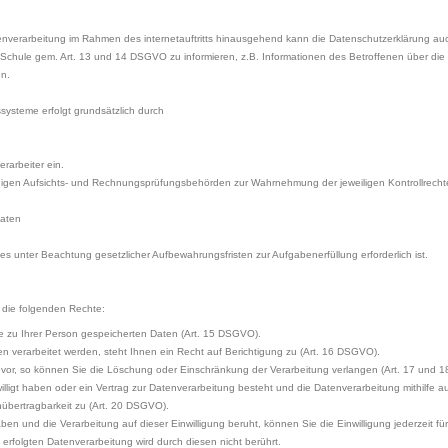
tenverarbeitung im Rahmen des internetauftritts hinausgehend kann die Datenschutzerklärung au
r Schule gem. Art. 13 und 14 DSGVO zu informieren, z.B. Informationen des Betroffenen über d
en.
systeme erfolgt grundsätzlich durch
erarbeiter ein.
igen Aufsichts- und Rechnungsprüfungsbehörden zur Wahrnehmung der jeweiligen Kontrollrechte 
Daten
es unter Beachtung gesetzlicher Aufbewahrungsfristen zur Aufgabenerfüllung erforderlich ist.
 die folgenden Rechte:
e zu Ihrer Person gespeicherten Daten (Art. 15 DSGVO).
n verarbeitet werden, steht Ihnen ein Recht auf Berichtigung zu (Art. 16 DSGVO).
 vor, so können Sie die Löschung oder Einschränkung der Verarbeitung verlangen (Art. 17 und 
ligt haben oder ein Vertrag zur Datenverarbeitung besteht und die Datenverarbeitung mithilfe aut
übertragbarkeit zu (Art. 20 DSGVO).
haben und die Verarbeitung auf dieser Einwilligung beruht, können Sie die Einwilligung jederzeit f
 erfolgten Datenverarbeitung wird durch diesen nicht berührt.