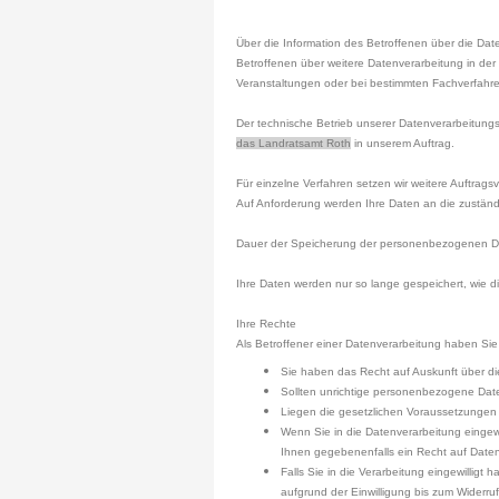
Über die Information des Betroffenen über die Da
Betroffenen über weitere Datenverarbeitung in de
Veranstaltungen oder bei bestimmten Fachverfahr
Der technische Betrieb unserer Datenverarbeitungs
das Landratsamt Roth
in unserem Auftrag.
Für einzelne Verfahren setzen wir weitere Auftragsv
Auf Anforderung werden Ihre Daten an die zuständ
Dauer der Speicherung der personenbezogenen 
Ihre Daten werden nur so lange gespeichert, wie di
Ihre Rechte
Als Betroffener einer Datenverarbeitung haben Sie
Sie haben das Recht auf Auskunft über di
Sollten unrichtige personenbezogene Date
Liegen die gesetzlichen Voraussetzungen
Wenn Sie in die Datenverarbeitung eingewil
Ihnen gegebenenfalls ein Recht auf Daten
Falls Sie in die Verarbeitung eingewilligt 
aufgrund der Einwilligung bis zum Widerruf