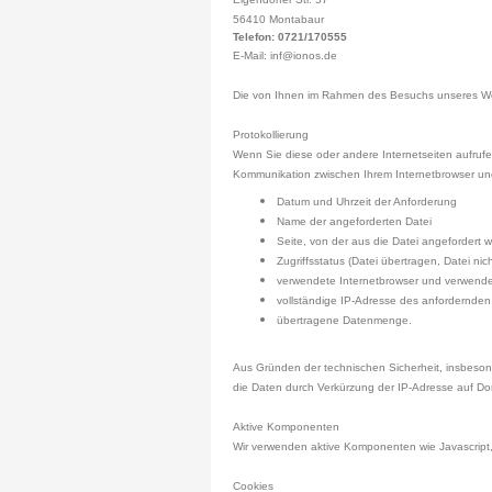
56410 Montabaur
Telefon: 0721/170555
E-Mail: inf@ionos.de
Die von Ihnen im Rahmen des Besuchs unseres Weba
Protokollierung
Wenn Sie diese oder andere Internetseiten aufruf
Kommunikation zwischen Ihrem Internetbrowser u
Datum und Uhrzeit der Anforderung
Name der angeforderten Datei
Seite, von der aus die Datei angefordert 
Zugriffsstatus (Datei übertragen, Datei nic
verwendete Internetbrowser und verwende
vollständige IP-Adresse des anfordernde
übertragene Datenmenge.
Aus Gründen der technischen Sicherheit, insbeso
die Daten durch Verkürzung der IP-Adresse auf Dom
Aktive Komponenten
Wir verwenden aktive Komponenten wie Javascript, 
Cookies