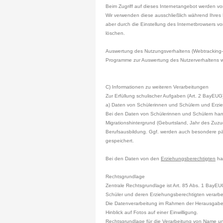
Beim Zugriff auf dieses Internetangebot werden von 
Wir verwenden diese ausschließlich während Ihres 
aber durch die Einstellung des Internetbrowsers v
löschen.
Auswertung des Nutzungsverhaltens (Webtracking
Programme zur Auswertung des Nutzerverhaltens w
C) Informationen zu weiteren Verarbeitungen
Zur Erfüllung schulischer Aufgaben (Art. 2 BayE
a) Daten von Schülerinnen und Schülern und Erzi
Bei den Daten von Schülerinnen und Schülern hande
Migrationshintergrund (Geburtsland, Jahr des Zuzu
Berufsausbildung. Ggf. werden auch besondere 
gespeichert.
Bei den Daten von den
Erziehungsberechtigten
ha
Rechtsgrundlage
Zentrale Rechtsgrundlage ist Art. 85 Abs. 1 BayE
Schüler und deren Erziehungsberechtigten verarbe
Die Datenverarbeitung im Rahmen der Herausgabe e
Hinblick auf Fotos auf einer Einwilligung.
Rechtsgrundlage für die Verarbeitung von Name u