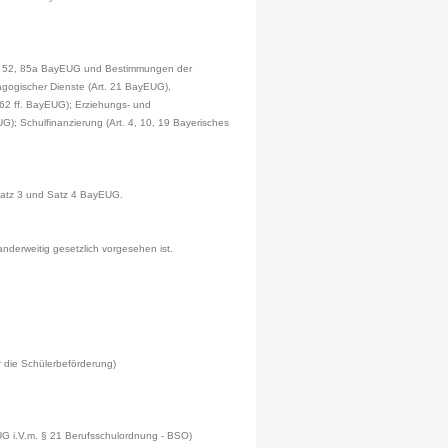
Art. 52, 85a BayEUG und Bestimmungen der
gogischer Dienste (Art. 21 BayEUG),
 62 ff. BayEUG); Erziehungs- und
); Schulfinanzierung (Art. 4, 10, 19 Bayerisches
 Satz 3 und Satz 4 BayEUG.
anderweitig gesetzlich vorgesehen ist.
r die Schülerbeförderung)
UG i.V.m. § 21 Berufsschulordnung - BSO)