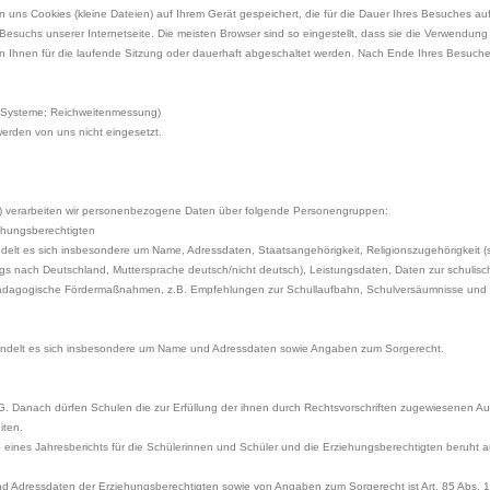
uns Cookies (kleine Dateien) auf Ihrem Gerät gespeichert, die für die Dauer Ihres Besuches auf de
Besuchs unserer Internetseite. Die meisten Browser sind so eingestellt, dass sie die Verwendun
on Ihnen für die laufende Sitzung oder dauerhaft abgeschaltet werden. Nach Ende Ihres Besuche
-Systeme; Reichweitenmessung)
erden von uns nicht eingesetzt.
UG) verarbeiten wir personenbezogene Daten über folgende Personengruppen:
ehungsberechtigten
lt es sich insbesondere um Name, Adressdaten, Staatsangehörigkeit, Religionszugehörigkeit (sowe
gs nach Deutschland, Muttersprache deutsch/nicht deutsch), Leistungsdaten, Daten zur schulisc
pädagogische Fördermaßnahmen, z.B. Empfehlungen zur Schullaufbahn, Schulversäumnisse u
ndelt es sich insbesondere um Name und Adressdaten sowie Angaben zum Sorgerecht.
UG. Danach dürfen Schulen die zur Erfüllung der ihnen durch Rechtsvorschriften zugewiesenen A
iten.
ines Jahresberichts für die Schülerinnen und Schüler und die Erziehungsberechtigten beruht a
nd Adressdaten der Erziehungsberechtigten sowie von Angaben zum Sorgerecht ist Art. 85 Abs.