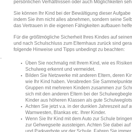
persönlichen Verhältnissen oder auch Möglichkeiten seh
Sie können Ihr Kind bei der Bewältigung dieser Aufgabe 
indem Sie ihm nicht alles abnehmen, sondern seine Selbs
das Vertrauen in die eigenen Fähigkeiten aufbauen helfe
Für die größtmögliche Sicherheit Ihres Kindes auf sein
und nach Schulschluss zum Elternhaus zurück sind gerade
folgende Hinweise und Tipps unbedingt zu beachten:
Üben Sie nochmalig mit Ihrem Kind, wie es Risike
Schulweg erkennt und vermeidet.
Bilden Sie Netzwerke mit anderen Eltern, deren K
wie Ihr Kind haben. Verabreden Sie Sammelpunkte
Gruppen mit mehreren Kindern zusammen zur Sch
sich mit den anderen Eltern bei der Schulwegbegle
Kinder aus höheren Klassen als gute Schulweglots
Achten Sie jetzt v.a. in der dunklen Jahreszeit auf a
Warnwesten, Blankas etc. Ihrer Kinder.
Wenn Sie Ihr Kind mit dem Auto zur Schule bringen
zur Gehwegseite aussteigen. Achten Sie dabei auf 
und Parkverbote vor der Schule. Fahren Sie imme